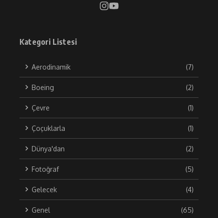
Kategori Listesi
Aerodinamik
(7)
Boeing
(2)
Çevre
(1)
Çoçuklarla
(1)
Dünya'dan
(2)
Fotoğraf
(5)
Gelecek
(4)
Genel
(65)