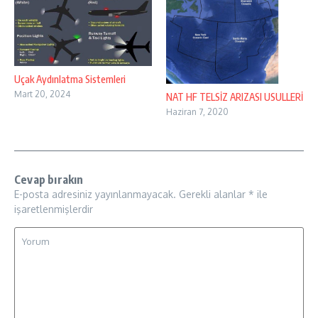
Uçak Aydınlatma Sistemleri
Mart 20, 2024
NAT HF TELSİZ ARIZASI USULLERİ
Haziran 7, 2020
Cevap bırakın
E-posta adresiniz yayınlanmayacak.
Gerekli alanlar
*
ile
işaretlenmişlerdir