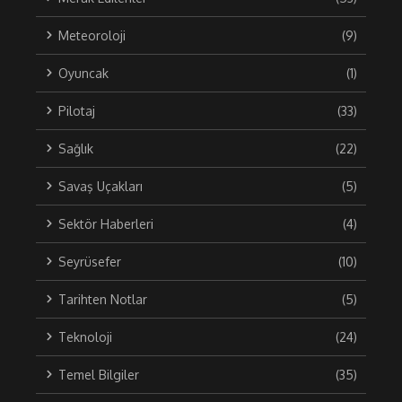
Meteoroloji
(9)
Oyuncak
(1)
Pilotaj
(33)
Sağlık
(22)
Savaş Uçakları
(5)
Sektör Haberleri
(4)
Seyrüsefer
(10)
Tarihten Notlar
(5)
Teknoloji
(24)
Temel Bilgiler
(35)