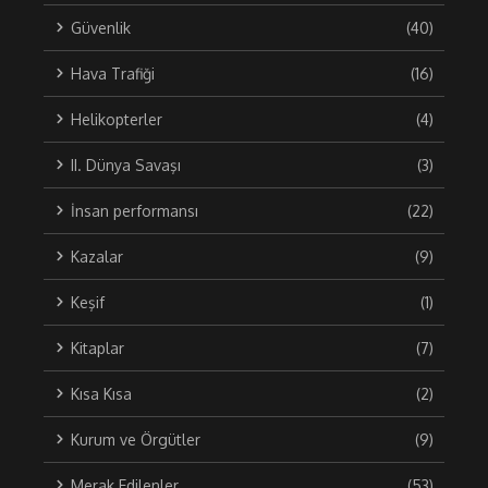
Güvenlik
(40)
Hava Trafiği
(16)
Helikopterler
(4)
II. Dünya Savaşı
(3)
İnsan performansı
(22)
Kazalar
(9)
Keşif
(1)
Kitaplar
(7)
Kısa Kısa
(2)
Kurum ve Örgütler
(9)
Merak Edilenler
(53)